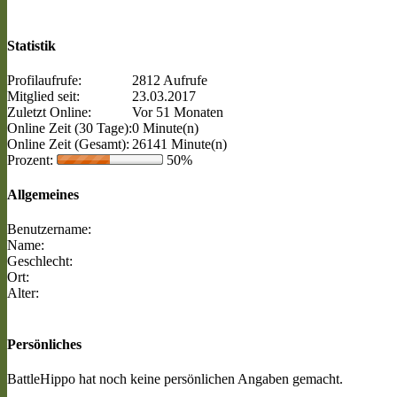
Statistik
Profilaufrufe:
2812 Aufrufe
Mitglied seit:
23.03.2017
Zuletzt Online:
Vor 51 Monaten
Online Zeit (30 Tage):
0 Minute(n)
Online Zeit (Gesamt):
26141 Minute(n)
Prozent:
50%
Allgemeines
Benutzername:
Name:
Geschlecht:
Ort:
Alter:
Persönliches
BattleHippo hat noch keine persönlichen Angaben gemacht.