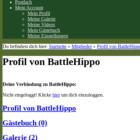
Postfach
Mein Account
Mein Profil
Meine Galerie
Meine Videos
Mein Gästebuch
Meine Einstellungen
Du befindest dich hier:
Startseite
»
Mitglieder
»
Profil von BattleHipp
Profil von BattleHippo
Deine Verbindung zu BattleHippo:
Nicht eingeloggt! Klicke
hier
um dich einzuloggen.
Profil von BattleHippo
Gästebuch (0)
Galerie (2)