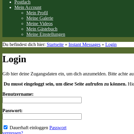
Postfach
Mein Account
Mein Profil
Meine Galerie
Meine Videos
Mein Gästebuch
Meine Einstellungen
Du befindest dich hier:
Startseite
»
Instant Messages
»
Login
Login
Gib hier deine Zugangsdaten ein, um dich anzumelden. Bitte achte a
Du musst eingeloggt sein, um diese Seite aufrufen zu können.
Hie
Benutzername:
Passwort:
Dauerhaft einloggen
Passwort
vergessen?