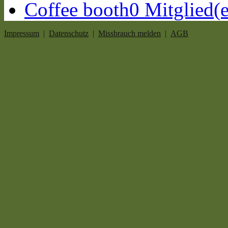
Coffee booth
0 Mitglied(e
Impressum
|
Datenschutz
|
Missbrauch melden
|
AGB