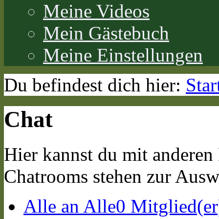
Meine Videos
Mein Gästebuch
Meine Einstellungen
Du befindest dich hier:
Star
Chat
Hier kannst du mit anderen
Chatrooms stehen zur Ausw
Alle an Alle
0 Mitglied(er