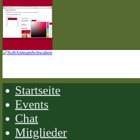
Startseite
Events
Chat
Mitglieder