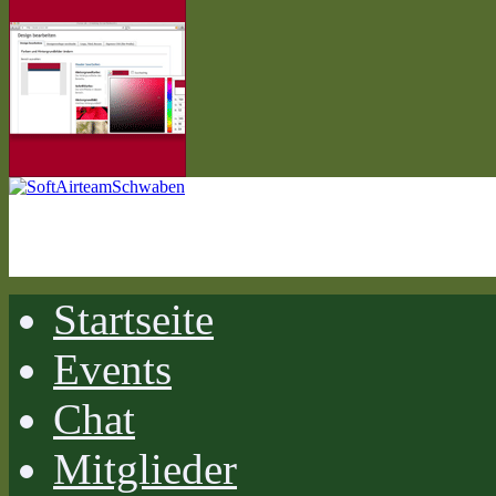
Startseite
Events
Chat
Mitglieder