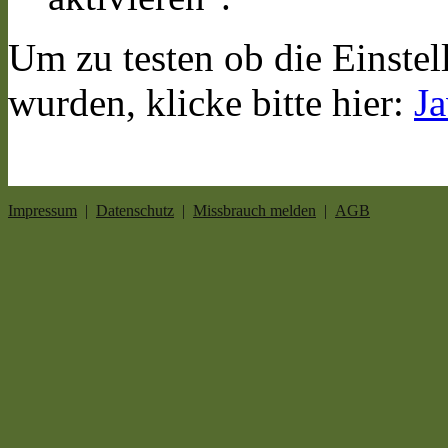
Um zu testen ob die Einste
wurden, klicke bitte hier:
Ja
Impressum
|
Datenschutz
|
Missbrauch melden
|
AGB